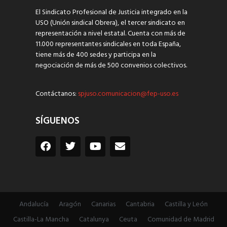
El Sindicato Profesional de Justicia integrado en la
USO (Unión sindical Obrera), el tercer sindicato en
representación a nivel estatal. Cuenta con más de
11.000 representantes sindicales en toda España,
tiene más de 400 sedes y participa en la
negociación de más de 500 convenios colectivos.
Contáctanos:
spjuso.comunicacion@fep-uso.es
SÍGUENOS
Andalucía
Aragón
Canarias
Cantabria
Castilla y León
Castilla-La Mancha
Catalunya
Ceuta
Comunidad de Madrid