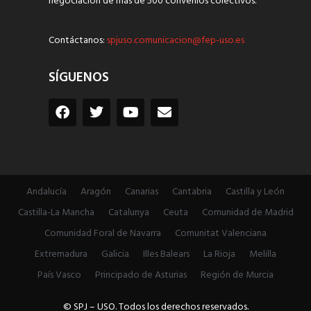
negociación de más de 500 convenios colectivos.
Contáctanos:
spjuso.comunicacion@fep-uso.es
SÍGUENOS
Andalucía
Aragón
Canarias
Cantabria
Castilla y León
Castilla-La Mancha
Catalunya
Ceuta
Comunidad de Madrid
Comunidad Foral de Navarra
Comunitat Valenciana
Extremadura
Galicia
Illes Balears
La Rioja
Melilla
País Vasco
Principado de Asturias
Región de Murcia
© SPJ – USO. Todos los derechos reservados.