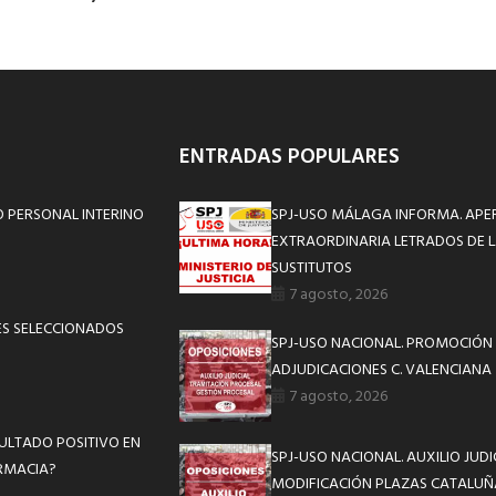
ENTRADAS POPULARES
 PERSONAL INTERINO
SPJ-USO MÁLAGA INFORMA. APE
EXTRAORDINARIA LETRADOS DE L
SUSTITUTOS
7 agosto, 2026
ES SELECCIONADOS
SPJ-USO NACIONAL. PROMOCIÓN 
ADJUDICACIONES C. VALENCIANA
7 agosto, 2026
SULTADO POSITIVO EN
SPJ-USO NACIONAL. AUXILIO JUD
ARMACIA?
MODIFICACIÓN PLAZAS CATALUÑ