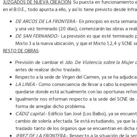
JUZGADOS DE NUEVA CREACIÓN
: Su puesta en funcionamiento e
en el B.O.E., todo apunta a ello, y así lo tiene previsto desde Infr
DE ARCOS DE LA FRONTERA
.- En principio en esta semana
y una vez terminado (20 días), comenzarán las obras a reali
DE SAN FERNANDO
.- La previsión es que esté terminado p
Mixto 3 a la nueva ubicación, y que el Mixto 1,2,4 y SCNE s
RESTO DE OBRAS
:
Previsión de cambiar el
Jdo. De Violencia sobre la Mujer 
antes de realizar dicho traslado.
Respecto a la sede de Virgen del Carmen, ya se ha adjudic
LA LINEA
.- Como consecuencia de llevar a cabo la experienc
quedarse donde está actualmente con las oportunas refo
Igualmente nos informan respecto a la sede del SCNE de
forma de arreglar dicho problema.
CÁDIZ capital
.- Edificio San José (Los Balbo), ya se encu
cambio de solería afectada. Se está estudiando, ya que la 
traslado tanto de los órganos que se encuentran en dicha s
JEREZ DE LA FRONTERA
.- Respecto a la situación de la se