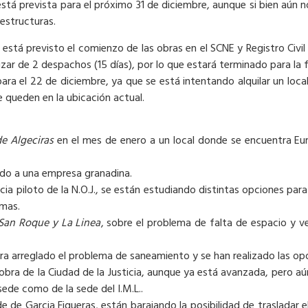
stá prevista para el próximo 31 de diciembre, aunque si bien aún 
aestructuras.
 está previsto el comienzo de las obras en el SCNE y Registro Civil
zar de 2 despachos (15 días), por lo que estará terminado para la 
ara el 22 de diciembre, ya que se está intentando alquilar un local p
e queden en la ubicación actual.
de Algeciras
en el mes de enero a un local donde se encuentra Eur
ado a una empresa granadina.
ia piloto de la N.O.J., se están estudiando distintas opciones para
rmas.
San Roque y La Linea
, sobre el problema de falta de espacio y v
entra arreglado el problema de saneamiento y se han realizado las 
obra de la Ciudad de la Justicia, aunque ya está avanzada, pero a
ede como de la sede del I.M.L..
de de Garcia Figueras, están barajando la posibilidad de trasladar el