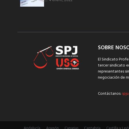
4 enero, 2022
SOBRE NOS
El Sindicato Profe
tercer sindicato e
representantes sin
negociación de m
Contáctanos:
spju
Andalucía
Aragón
Canarias
Cantabria
Castilla y Leó