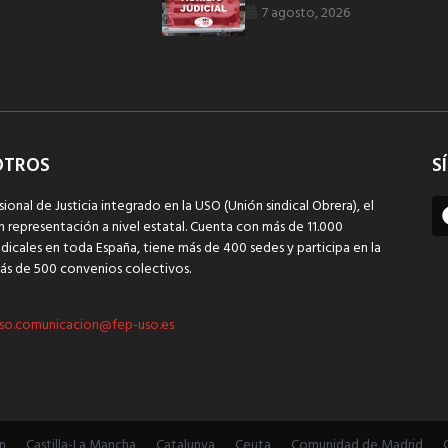
7 agosto, 2026
OTROS
S
sional de Justicia integrado en la USO (Unión sindical Obrera), el
n representación a nivel estatal. Cuenta con más de 11.000
dicales en toda España, tiene más de 400 sedes y participa en la
ás de 500 convenios colectivos.
so.comunicacion@fep-uso.es
n
Castilla-La Mancha
Catalunya
Ceuta
Comunidad de Madrid