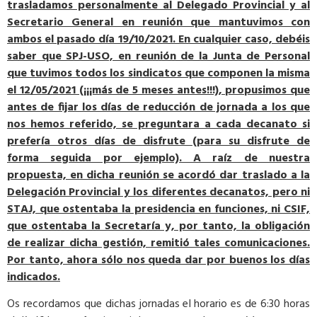
trasladamos personalmente al Delegado Provincial y al
Secretario General en reunión que mantuvimos con
ambos el pasado día 19/10/2021. En cualquier caso, debéis
saber que SPJ-USO, en reunión de la Junta de Personal
que tuvimos todos los sindicatos que componen la misma
el 12/05/2021 (¡¡¡más de 5 meses antes!!!), propusimos que
antes de fijar los días de reducción de jornada a los que
nos hemos referido, se preguntara a cada decanato si
prefería otros días de disfrute (para su disfrute de
forma seguida por ejemplo). A raíz de nuestra
propuesta, en dicha reunión se acordó dar traslado a la
Delegación Provincial y los diferentes decanatos, pero ni
STAJ, que ostentaba la presidencia en funciones, ni CSIF,
que ostentaba la Secretaría y, por tanto, la obligación
de realizar dicha gestión, remitió tales comunicaciones.
Por tanto, ahora sólo nos queda dar por buenos los días
indicados.
Os recordamos que dichas jornadas el horario es de 6:30 horas