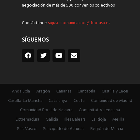
negociación de más de 500 convenios colectivos.
Contáctanos:
spjuso.comunicacion@fep-uso.es
SÍGUENOS
Andalucía
Aragón
Canarias
Cantabria
Castilla y León
Castilla-La Mancha
Catalunya
Ceuta
Comunidad de Madrid
Comunidad Foral de Navarra
Comunitat Valenciana
Extremadura
Galicia
Illes Balears
La Rioja
Melilla
País Vasco
Principado de Asturias
Región de Murcia