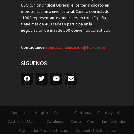
USO (Unión sindical Obrera), el tercer sindicato en
representación a nivel estatal. Cuenta con más de
11.000 representantes sindicales en toda España,
tiene más de 400 sedes y participa en la
negociación de más de 500 convenios colectivos.
Contáctanos:
spjuso.comunicacion@fep-uso.es
SÍGUENOS
Andalucía
Aragón
Canarias
Cantabria
Castilla y León
Castilla-La Mancha
Catalunya
Ceuta
Comunidad de Madrid
Comunidad Foral de Navarra
Comunitat Valenciana