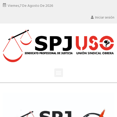
Viernes,
7 De Agosto De 2026
Iniciar sesión