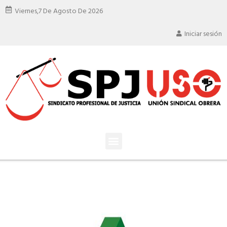
Viernes,
7 De Agosto De 2026
Iniciar sesión