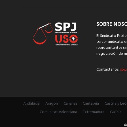
SOBRE NOS
El Sindicato Profe
tercer sindicato e
representantes sin
negociación de m
Contáctanos:
spju
Andalucía
Aragón
Canarias
Cantabria
Castilla y Leó
Comunitat Valenciana
Extremadura
Galicia
©