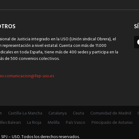
OTROS
S
sional de Justicia integrado en la USO (Unión sindical Obrera), el
n representación a nivel estatal. Cuenta con más de 11.000
dicales en toda España, tiene más de 400 sedes y participa en la
ás de 500 convenios colectivos.
so.comunicacion@fep-uso.es
n
Castilla-La Mancha
Catalunya
Ceuta
Comunidad de Madrid
Illes Balears
La Rioja
Melilla
País Vasco
Principado de Asturias
 SPJ – USO. Todos los derechos reservados.