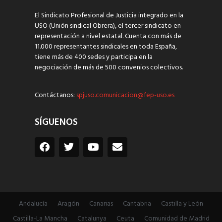
El Sindicato Profesional de Justicia integrado en la
USO (Unión sindical Obrera), el tercer sindicato en
representación a nivel estatal. Cuenta con más de
11.000 representantes sindicales en toda España,
tiene más de 400 sedes y participa en la
negociación de más de 500 convenios colectivos.
Contáctanos:
spjuso.comunicacion@fep-uso.es
SÍGUENOS
Andalucía
Aragón
Canarias
Cantabria
Castilla y León
Castilla-La Mancha
Catalunya
Ceuta
Comunidad de Madrid