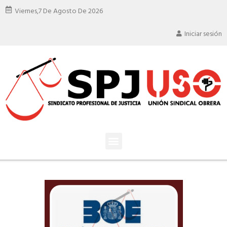
Viernes,
7 De Agosto De 2026
Iniciar sesión