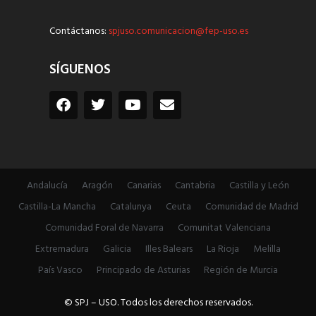
Contáctanos:
spjuso.comunicacion@fep-uso.es
SÍGUENOS
Andalucía
Aragón
Canarias
Cantabria
Castilla y León
Castilla-La Mancha
Catalunya
Ceuta
Comunidad de Madrid
Comunidad Foral de Navarra
Comunitat Valenciana
Extremadura
Galicia
Illes Balears
La Rioja
Melilla
País Vasco
Principado de Asturias
Región de Murcia
© SPJ – USO. Todos los derechos reservados.