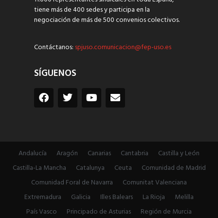
tiene más de 400 sedes y participa en la
negociación de más de 500 convenios colectivos.
Contáctanos:
spjuso.comunicacion@fep-uso.es
SÍGUENOS
Andalucía
Aragón
Canarias
Cantabria
Castilla y León
Castilla-La Mancha
Catalunya
Ceuta
Comunidad de Madrid
Comunidad Foral de Navarra
Comunitat Valenciana
Extremadura
Galicia
Illes Balears
La Rioja
Melilla
País Vasco
Principado de Asturias
Región de Murcia