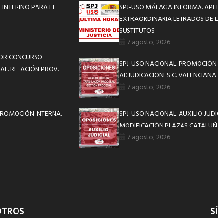
INTERINO PARA EL
SPJ-USO MÁLAGA INFORMA. APE
EXTRAORDINARIA LETRADOS DE L
SUSTITUTOS
7 agosto, 2026
 POR CONCURSO
SPJ-USO NACIONAL. PROMOCIÓN 
IAL. RELACIÓN PROV.
ADJUDICACIONES C. VALENCIANA
7 agosto, 2026
 PROMOCIÓN INTERNA.
SPJ-USO NACIONAL. AUXILIO JUD
MODIFICACIÓN PLAZAS CATALUÑ
7 agosto, 2026
OTROS
S