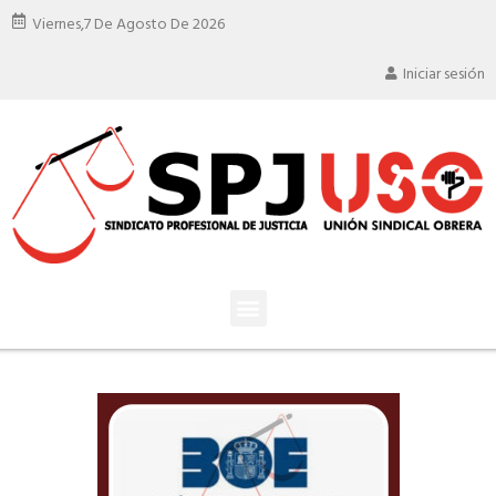
Viernes,
7 De Agosto De 2026
Iniciar sesión