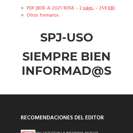
PDF (BOE-A-2021-16156 – 2
págs.
– 259
KB
)
Otros formatos
SPJ-USO
SIEMPRE BIEN
INFORMAD@S
RECOMENDACIONES DEL EDITOR