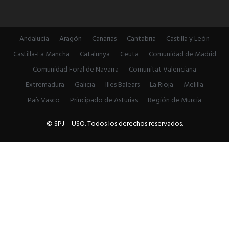
Andalucía
Aragón
Canarias
Cantabria
Castilla y León
Castilla-La Mancha
Catalunya
Ceuta
Comunidad de Madrid
Comunidad Foral de Navarra
Comunitat Valenciana
Extremadura
Galicia
Illes Balears
La Rioja
Melilla
País Vasco
Principado de Asturias
Región de Murcia
© SPJ – USO. Todos los derechos reservados.