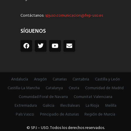
Contáctanos:
spjuso.comunicacion@fep-uso.es
SÍGUENOS
Andalucía
Aragón
Canarias
Cantabria
Castilla y León
Castilla-La Mancha
Catalunya
Ceuta
Comunidad de Madrid
Comunidad Foral de Navarra
Comunitat Valenciana
Extremadura
Galicia
Illes Balears
La Rioja
Melilla
País Vasco
Principado de Asturias
Región de Murcia
© SPJ – USO. Todos los derechos reservados.