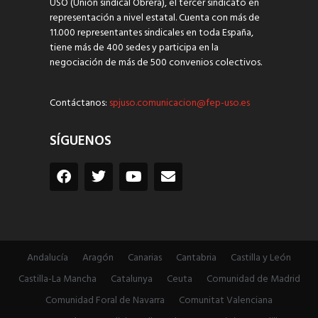
USO (Unión sindical Obrera), el tercer sindicato en
representación a nivel estatal. Cuenta con más de
11.000 representantes sindicales en toda España,
tiene más de 400 sedes y participa en la
negociación de más de 500 convenios colectivos.
Contáctanos:
spjuso.comunicacion@fep-uso.es
SÍGUENOS
Andalucía
Aragón
Canarias
Cantabria
Castilla y León
Castilla-La Mancha
Catalunya
Ceuta
Comunidad de Madrid
Comunidad Foral de Navarra
Comunitat Valenciana