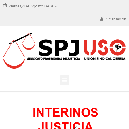
Viernes,
7 De Agosto De 2026
Iniciar sesión