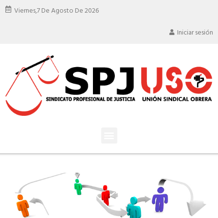
Viernes,
7 De Agosto De 2026
Iniciar sesión