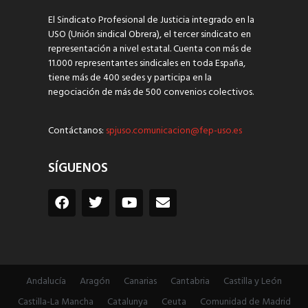
El Sindicato Profesional de Justicia integrado en la
USO (Unión sindical Obrera), el tercer sindicato en
representación a nivel estatal. Cuenta con más de
11.000 representantes sindicales en toda España,
tiene más de 400 sedes y participa en la
negociación de más de 500 convenios colectivos.
Contáctanos:
spjuso.comunicacion@fep-uso.es
SÍGUENOS
Andalucía
Aragón
Canarias
Cantabria
Castilla y León
Castilla-La Mancha
Catalunya
Ceuta
Comunidad de Madrid