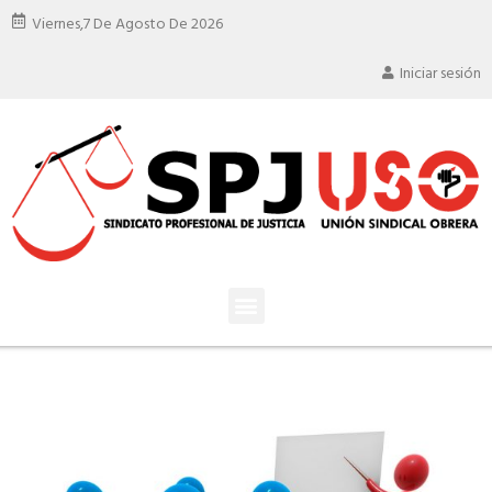
Viernes,
7 De Agosto De 2026
Iniciar sesión