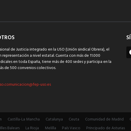
OTROS
S
sional de Justicia integrado en la USO (Unión sindical Obrera), el
n representación a nivel estatal. Cuenta con más de 11.000
dicales en toda España, tiene más de 400 sedes y participa en la
ás de 500 convenios colectivos.
so.comunicacion@fep-uso.es
n
Castilla-La Mancha
Catalunya
Ceuta
Comunidad de Madrid
Illes Balears
La Rioja
Melilla
País Vasco
Principado de Asturias