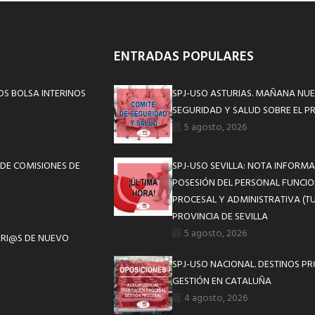
ENTRADAS POPULARES
S BOLSA INTERINOS
SPJ-USO ASTURIAS. MAÑANA NUE
SEGURIDAD Y SALUD SOBRE EL P
5 agosto, 2026
DE COMISIONES DE
SPJ-USO SEVILLA: NOTA INFOR
POSESIÓN DEL PERSONAL FUNCIO
PROCESAL Y ADMINISTRATIVA (TU
PROVINCIA DE SEVILLA
5 agosto, 2026
ARI@S DE NUEVO
SPJ-USO NACIONAL. DESTINOS P
GESTIÓN EN CATALUÑA
4 agosto, 2026