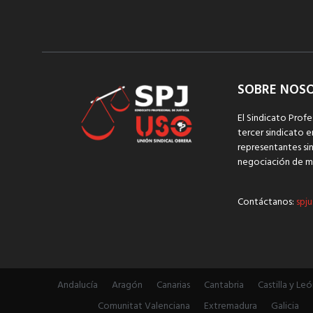
SOBRE NOS
El Sindicato Profe
tercer sindicato e
representantes sin
negociación de m
Contáctanos:
spju
Andalucía
Aragón
Canarias
Cantabria
Castilla y Leó
Comunitat Valenciana
Extremadura
Galicia