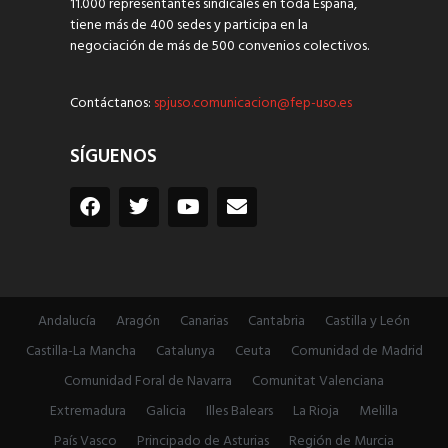
11.000 representantes sindicales en toda España,
tiene más de 400 sedes y participa en la
negociación de más de 500 convenios colectivos.
Contáctanos:
spjuso.comunicacion@fep-uso.es
SÍGUENOS
Andalucía
Aragón
Canarias
Cantabria
Castilla y León
Castilla-La Mancha
Catalunya
Ceuta
Comunidad de Madrid
Comunidad Foral de Navarra
Comunitat Valenciana
Extremadura
Galicia
Illes Balears
La Rioja
Melilla
País Vasco
Principado de Asturias
Región de Murcia