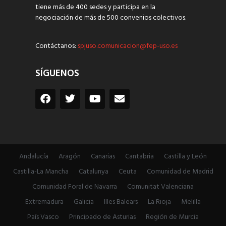
tiene más de 400 sedes y participa en la
negociación de más de 500 convenios colectivos.
Contáctanos:
spjuso.comunicacion@fep-uso.es
SÍGUENOS
Andalucía
Aragón
Canarias
Cantabria
Castilla y León
Castilla-La Mancha
Catalunya
Ceuta
Comunidad de Madrid
Comunidad Foral de Navarra
Comunitat Valenciana
Extremadura
Galicia
Illes Balears
La Rioja
Melilla
País Vasco
Principado de Asturias
Región de Murcia