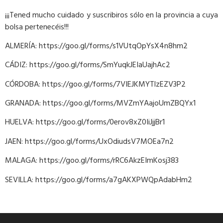
¡¡¡Tened mucho cuidado y suscribiros sólo en la provincia a cuya
bolsa pertenecéis!!!
ALMERÍA: https://goo.gl/forms/s1VUtqOpYsX4n8hm2
CÁDIZ: https://goo.gl/forms/SmYuqkJEIaUajhAc2
CÓRDOBA: https://goo.gl/forms/7VIEJKMYTlzEZV3P2
GRANADA: https://goo.gl/forms/MVZmYAajoUmZBQYx1
HUELVA: https://goo.gl/forms/0erov8xZ0IiJjjBr1
JAEN: https://goo.gl/forms/UxOdiudsV7MOEa7n2
MALAGA: https://goo.gl/forms/rRC6AkzEImKosj383
SEVILLA: https://goo.gl/forms/a7gAKXPWQpAdabHm2