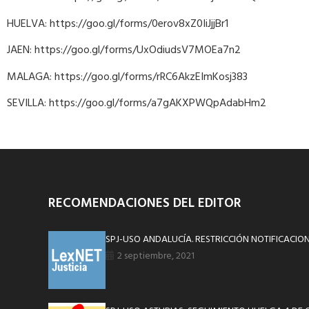
HUELVA: https://goo.gl/forms/0erov8xZ0IiJjjBr1
JAEN: https://goo.gl/forms/UxOdiudsV7MOEa7n2
MALAGA: https://goo.gl/forms/rRC6AkzEImKosj383
SEVILLA: https://goo.gl/forms/a7gAKXPWQpAdabHm2
RECOMENDACIONES DEL EDITOR
SPJ-USO ANDALUCÍA. RESTRICCIÓN NOTIFICACIO
2 septiembre, 2021