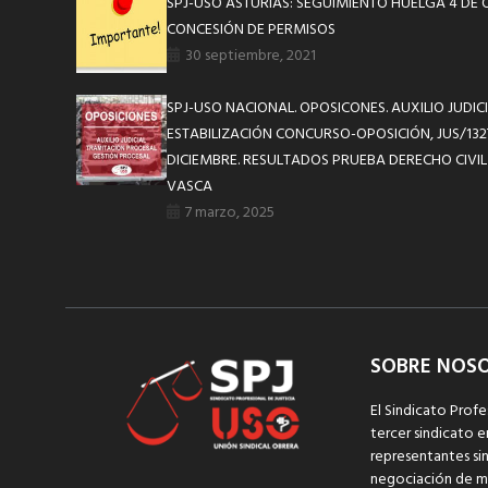
SPJ-USO ASTURIAS: SEGUIMIENTO HUELGA 4 DE
CONCESIÓN DE PERMISOS
30 septiembre, 2021
SPJ-USO NACIONAL. OPOSICONES. AUXILIO JUDICI
ESTABILIZACIÓN CONCURSO-OPOSICIÓN, JUS/1327
DICIEMBRE. RESULTADOS PRUEBA DERECHO CIVI
VASCA
7 marzo, 2025
SOBRE NOS
El Sindicato Profe
tercer sindicato e
representantes sin
negociación de m