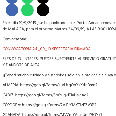
En el día 19/9/2019 , se ha publicado en el Portal Adriano convoca
de MÁLAGA, para el próximo Martes 24/09/19, A LAS 9:00 HORA
Convocatoria:
CONVOCATORIA 24_09_19 SECRETARIA FIRMADA
SI ES DE TU INTERÉS, PUEDES SUSCRIBIRTE AL SERVICIO GRAT
Y DÁNDOTE DE ALTA.
¡¡¡Tened mucho cuidado y suscribiros sólo en la provincia a cuya b
ALMERÍA: https://goo.gl/forms/s1VUtqOpYsX4n8hm2
CÁDIZ: https://goo.gl/forms/SmYuqkJEIaUajhAc2
CÓRDOBA: https://goo.gl/forms/7VIEJKMYTlzEZV3P2
GRANADA: https://goo.gl/forms/MVZmYAajoUmZBQYx1