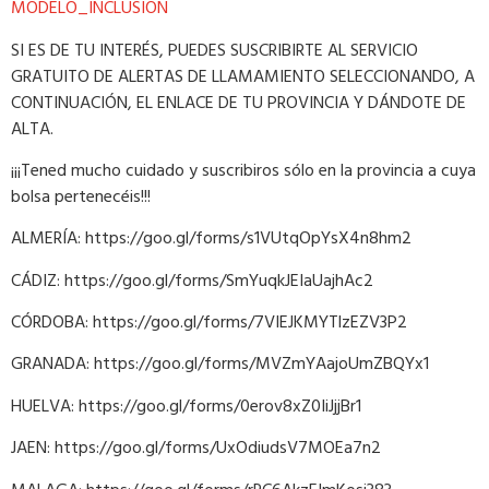
MODELO_INCLUSION
SI ES DE TU INTERÉS, PUEDES SUSCRIBIRTE AL SERVICIO
GRATUITO DE ALERTAS DE LLAMAMIENTO SELECCIONANDO, A
CONTINUACIÓN, EL ENLACE DE TU PROVINCIA Y DÁNDOTE DE
ALTA.
¡¡¡Tened mucho cuidado y suscribiros sólo en la provincia a cuya
bolsa pertenecéis!!!
ALMERÍA: https://goo.gl/forms/s1VUtqOpYsX4n8hm2
CÁDIZ: https://goo.gl/forms/SmYuqkJEIaUajhAc2
CÓRDOBA: https://goo.gl/forms/7VIEJKMYTlzEZV3P2
GRANADA: https://goo.gl/forms/MVZmYAajoUmZBQYx1
HUELVA: https://goo.gl/forms/0erov8xZ0IiJjjBr1
JAEN: https://goo.gl/forms/UxOdiudsV7MOEa7n2