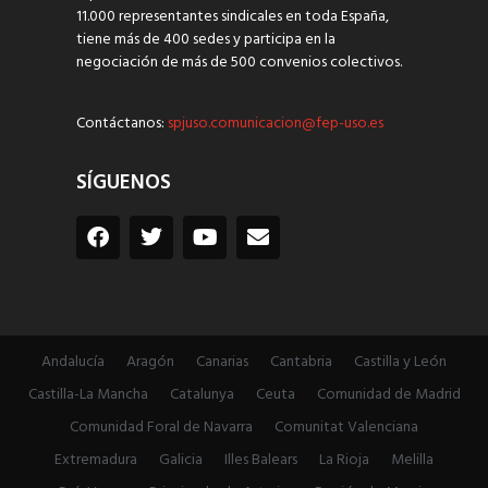
11.000 representantes sindicales en toda España,
tiene más de 400 sedes y participa en la
negociación de más de 500 convenios colectivos.
Contáctanos:
spjuso.comunicacion@fep-uso.es
SÍGUENOS
Andalucía
Aragón
Canarias
Cantabria
Castilla y León
Castilla-La Mancha
Catalunya
Ceuta
Comunidad de Madrid
Comunidad Foral de Navarra
Comunitat Valenciana
Extremadura
Galicia
Illes Balears
La Rioja
Melilla