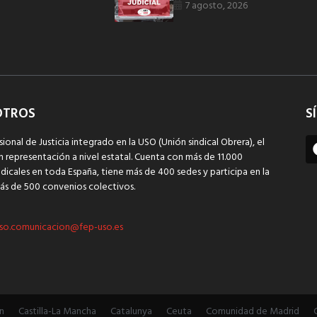
7 agosto, 2026
OTROS
S
sional de Justicia integrado en la USO (Unión sindical Obrera), el
n representación a nivel estatal. Cuenta con más de 11.000
dicales en toda España, tiene más de 400 sedes y participa en la
ás de 500 convenios colectivos.
so.comunicacion@fep-uso.es
n
Castilla-La Mancha
Catalunya
Ceuta
Comunidad de Madrid