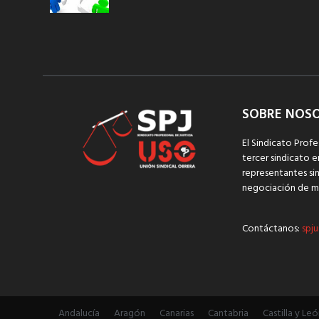
SOBRE NOS
El Sindicato Profe
tercer sindicato e
representantes sin
negociación de m
Contáctanos:
spju
Andalucía
Aragón
Canarias
Cantabria
Castilla y Leó