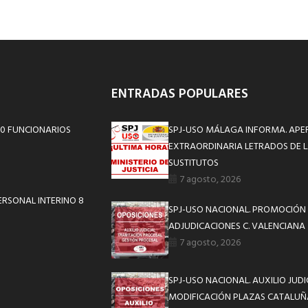
ENTRADAS POPULARES
00 FUNCIONARIOS
SPJ-USO MÁLAGA INFORMA. APE
EXTRAORDINARIA LETRADOS DE L
SUSTITUTOS
7 agosto, 2026
RSONAL INTERINO 8
SPJ-USO NACIONAL. PROMOCIÓN 
ADJUDICACIONES C. VALENCIANA
7 agosto, 2026
SPJ-USO NACIONAL. AUXILIO JUD
MODIFICACIÓN PLAZAS CATALUÑ