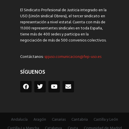
El Sindicato Profesional de Justicia integrado en la
USO (Unión sindical Obrera), el tercer sindicato en
representación a nivel estatal. Cuenta con más de
11.000 representantes sindicales en toda España,
tiene más de 400 sedes y participa en la
negociación de más de 500 convenios colectivos.
Contáctanos:
spjuso.comunicacion@fep-uso.es
SÍGUENOS
Andalucía
Aragón
Canarias
Cantabria
Castilla y León
Castilla-La Mancha
Catalunya
Ceuta
Comunidad de Madrid