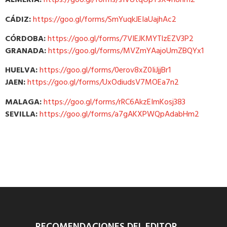
ALMERÍA:
https://goo.gl/forms/s1VUtqOpYsX4n8hm2
CÁDIZ:
https://goo.gl/forms/SmYuqkJEIaUajhAc2
CÓRDOBA:
https://goo.gl/forms/7VIEJKMYTlzEZV3P2
GRANADA:
https://goo.gl/forms/MVZmYAajoUmZBQYx1
HUELVA:
https://goo.gl/forms/0erov8xZ0IiJjjBr1
JAEN:
https://goo.gl/forms/UxOdiudsV7MOEa7n2
MALAGA:
https://goo.gl/forms/rRC6AkzEImKosj383
SEVILLA:
https://goo.gl/forms/a7gAKXPWQpAdabHm2
RECOMENDACIONES DEL EDITOR