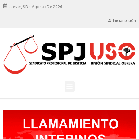
Jueves,
6 De Agosto De 2026
Iniciar sesión