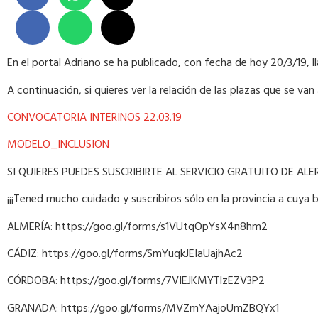
En el portal Adriano se ha publicado, con fecha de hoy 20/3/19, 
A continuación, si quieres ver la relación de las plazas que se va
CONVOCATORIA INTERINOS 22.03.19
MODELO_INCLUSION
SI QUIERES PUEDES SUSCRIBIRTE AL SERVICIO GRATUITO DE AL
¡¡¡Tened mucho cuidado y suscribiros sólo en la provincia a cuya b
ALMERÍA: https://goo.gl/forms/s1VUtqOpYsX4n8hm2
CÁDIZ: https://goo.gl/forms/SmYuqkJEIaUajhAc2
CÓRDOBA: https://goo.gl/forms/7VIEJKMYTlzEZV3P2
GRANADA: https://goo.gl/forms/MVZmYAajoUmZBQYx1