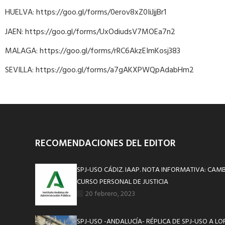
HUELVA: https://goo.gl/forms/0erov8xZ0IiJjjBr1
JAEN: https://goo.gl/forms/UxOdiudsV7MOEa7n2
MALAGA: https://goo.gl/forms/rRC6AkzEImKosj383
SEVILLA: https://goo.gl/forms/a7gAKXPWQpAdabHm2
RECOMENDACIONES DEL EDITOR
SPJ-USO CÁDIZ. IAAP. NOTA INFORMATIVA: CAM
CURSO PERSONAL DE JUSTICIA
20 febrero, 2023
SPJ-USO -ANDALUCÍA- RÉPLICA DE SPJ-USO A LO