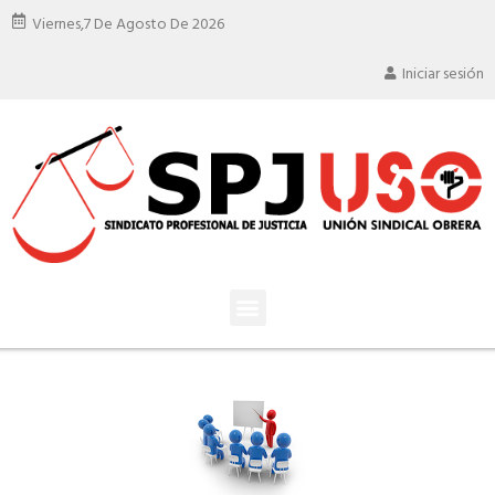
Viernes,
7 De Agosto De 2026
Iniciar sesión