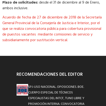
Plazo de solicitudes:
desde el 31 de diciembre al 9 de Enero,
ambos inclusive.
Acuerdo de fecha de 27 de diciembre de 2018 de la Secretaría
General Provincial de la Consejería de Justicia e Interior, por el
que se realiza convocatoria pública para cobertura provisional
de puestos vacantes mediante comisiones de servicio y
subsidiariamente por sustitución vertical.
RECOMENDACIONES DEL EDITOR
SPJ-USO NACIONAL. OPOSICIONES. BOE.
CUERPO ESPECIAL DE TÉCNICOS
ESPECIALISTAS DEL INTCF, TUNO LIBRE Y
PROMOCIÓN INTERNA. CONVOCATORIA