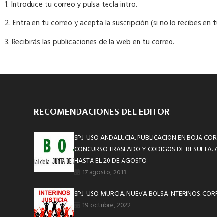
1. Introduce tu correo y pulsa tecla intro.
2. Entra en tu correo y acepta la suscripción (si no lo recibes en
3. Recibirás las publicaciones de la web en tu correo.
RECOMENDACIONES DEL EDITOR
SPJ-USO ANDALUCIA. PUBLICACION EN BOJA CO
CONCURSO TRASLADO Y CODIGOS DE RESULTA. 
HASTA EL 20 DE AGOSTO
17 agosto, 2018
SPJ-USO MURCIA. NUEVA BOLSA INTERINOS. COR
19 octubre, 2022