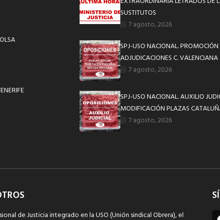
EXTRAORDINARIA LETRADOS DE L
SUSTITUTOS
7 agosto, 2026
BOLSA
SPJ-USO NACIONAL. PROMOCIÓN 
ADJUDICACIONES C. VALENCIANA
7 agosto, 2026
TENERIFE
SPJ-USO NACIONAL. AUXILIO JUD
MODIFICACIÓN PLAZAS CATALUÑ
7 agosto, 2026
OTROS
S
sional de Justicia integrado en la USO (Unión sindical Obrera), el