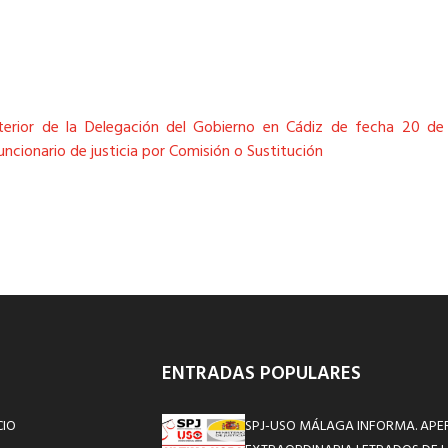
 Interior de la Delegación del Gobierno en Cádiz de fecha 20 d
ncionario de justicia por Comisión o Sustitución
ENTRADAS POPULARES
CIO
SPJ-USO MÁLAGA INFORMA. APE