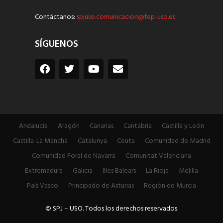
Contáctanos:
spjuso.comunicacion@fep-uso.es
SÍGUENOS
Andalucía
Aragón
Canarias
Cantabria
Castilla y León
Castilla-La Mancha
Catalunya
Ceuta
Comunidad de Madrid
Comunidad Foral de Navarra
Comunitat Valenciana
Extremadura
Galicia
Illes Balears
La Rioja
Melilla
País Vasco
Principado de Asturias
Región de Murcia
© SPJ – USO. Todos los derechos reservados.