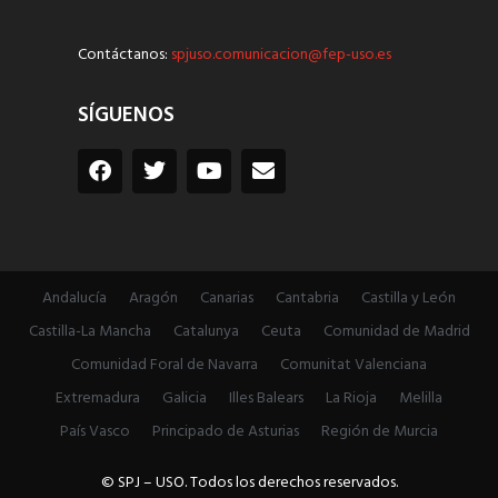
Contáctanos:
spjuso.comunicacion@fep-uso.es
SÍGUENOS
Andalucía
Aragón
Canarias
Cantabria
Castilla y León
Castilla-La Mancha
Catalunya
Ceuta
Comunidad de Madrid
Comunidad Foral de Navarra
Comunitat Valenciana
Extremadura
Galicia
Illes Balears
La Rioja
Melilla
País Vasco
Principado de Asturias
Región de Murcia
© SPJ – USO. Todos los derechos reservados.