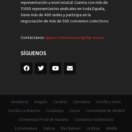
representación a nivel estatal. Cuenta con más de
11.000 representantes sindicales en toda España,
tiene más de 400 sedes y participa en la
negociación de más de 500 convenios colectivos.
Contáctanos:
spjuso.comunicacion@fep-uso.es
SÍGUENOS
Andalucía
Aragón
Canarias
Cantabria
Castilla y León
Castilla-La Mancha
Catalunya
Ceuta
Comunidad de Madrid
Comunidad Foral de Navarra
Comunitat Valenciana
Extremadura
Galicia
Illes Balears
La Rioja
Melilla