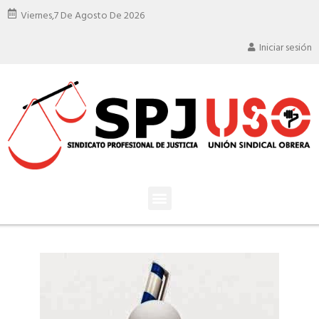
Viernes,
7 De Agosto De 2026
Iniciar sesión