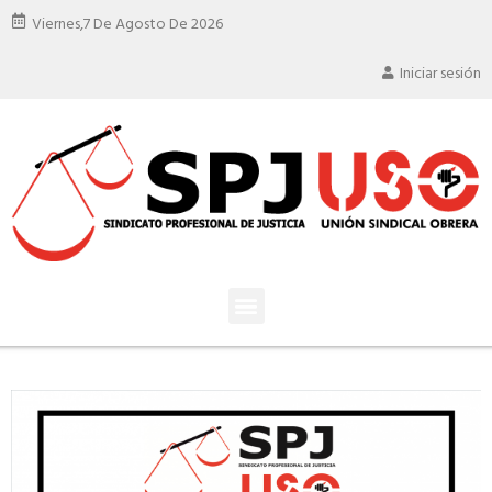
Viernes,
7 De Agosto De 2026
Iniciar sesión