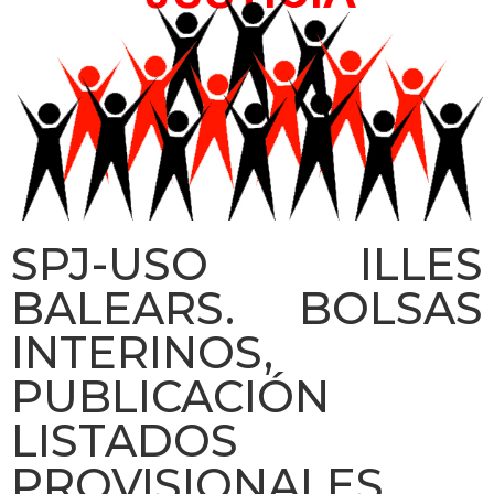
SPJ-USO ILLES
BALEARS. BOLSAS
INTERINOS,
PUBLICACIÓN
LISTADOS
PROVISIONALES