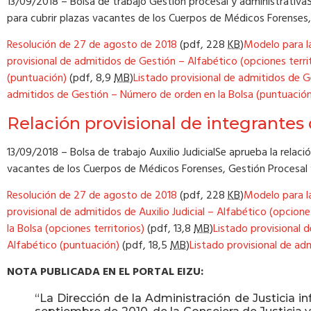
13/09/2018 – Bolsa de trabajo Gestión procesal y administrativaSe
para cubrir plazas vacantes de los Cuerpos de Médicos Forenses, G
Resolución de 27 de agosto de 2018
(pdf,
228
KB
)
Modelo para la
provisional de admitidos de Gestión – Alfabético (opciones terri
(puntuación)
(pdf,
8,9
MB
)
Listado provisional de admitidos de G
admitidos de Gestión – Número de orden en la Bolsa (puntuació
Relación provisional de integrantes 
13/09/2018 – Bolsa de trabajo Auxilio JudicialSe aprueba la relaci
vacantes de los Cuerpos de Médicos Forenses, Gestión Procesal y 
Resolución de 27 de agosto de 2018
(pdf,
228
KB
)
Modelo para la
provisional de admitidos de Auxilio Judicial – Alfabético (opcione
la Bolsa (opciones territorios)
(pdf,
13,8
MB
)
Listado provisional de
Alfabético (puntuación)
(pdf,
18,5
MB
)
Listado provisional de ad
NOTA PUBLICADA EN EL PORTAL EIZU:
“La Dirección de la Administración de Justicia i