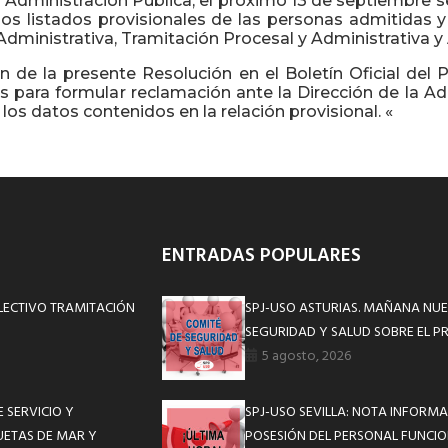
 Administración Pública, el próximo 13 de septiembre se
, los listados provisionales de las personas admitidas 
dministrativa, Tramitación Procesal y Administrativa y A
ión de la presente Resolución en el Boletín Oficial del
s para formular reclamación ante la Dirección de la Adm
s datos contenidos en la relación provisional. «
ENTRADAS POPULARES
ELECTIVO TRAMITACIÓN
SPJ-USO ASTURIAS. MAÑANA NUE
SEGURIDAD Y SALUD SOBRE EL P
5 agosto, 2026
 SERVICIO Y
SPJ-USO SEVILLA: NOTA INFOR
UETAS DE MAR Y
POSESIÓN DEL PERSONAL FUNCIO