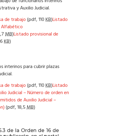
abajo de funcionarios interinos
ativa y Auxilio Judicial.
lsa de trabajo
(pdf,
110
KB
)
Listado
 Alfabético
,7
MB
)
Listado provisional de
46
KB
)
s interinos para cubrir plazas
dicial.
lsa de trabajo
(pdf,
110
KB
)
Listado
ilio Judicial – Número de orden en
mitidos de Auxilio Judicial –
ón)
(pdf,
18,5
MB
)
5.3 de la Orden de 16 de