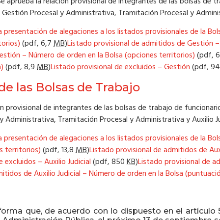
 aprueba la relación provisional de integrantes de las bolsas de tr
estión Procesal y Administrativa, Tramitación Procesal y Administr
 presentación de alegaciones a los listados provisionales de la Bo
torios)
(pdf,
6,7
MB
)
Listado provisional de admitidos de Gestión –
estión – Número de orden en la Bolsa (opciones territorios)
(pdf,
6
n)
(pdf,
8,9
MB
)
Listado provisional de excluidos – Gestión
(pdf,
9
de las Bolsas de Trabajo
ón provisional de integrantes de las bolsas de trabajo de funcionario
Administrativa, Tramitación Procesal y Administrativa y Auxilio Ju
 presentación de alegaciones a los listados provisionales de la Bo
s territorios)
(pdf,
13,8
MB
)
Listado provisional de admitidos de Aux
 excluidos – Auxilio Judicial
(pdf,
850
KB
)
Listado provisional de ad
mitidos de Auxilio Judicial – Número de orden en la Bolsa (puntuaci
nforma que, de acuerdo con lo dispuesto en el artículo 