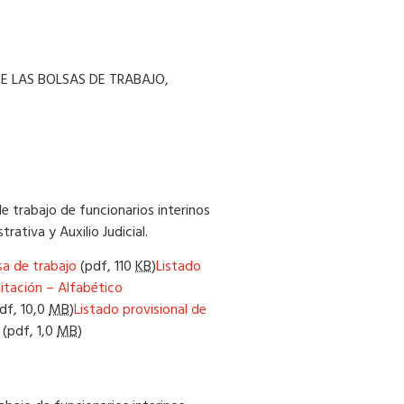
E LAS BOLSAS DE TRABAJO,
e trabajo de funcionarios interinos
ativa y Auxilio Judicial.
lsa de trabajo
(pdf,
110
KB
)
Listado
itación – Alfabético
df,
10,0
MB
)
Listado provisional de
(pdf,
1,0
MB
)