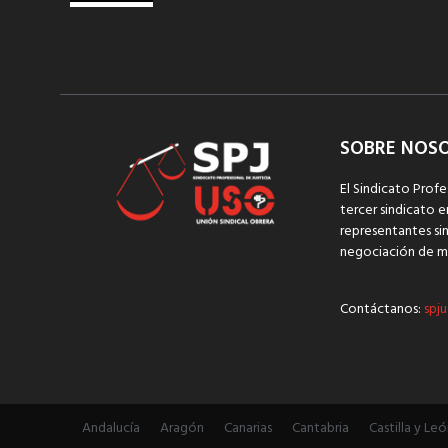
SOBRE NOS
El Sindicato Profe
tercer sindicato e
representantes sin
negociación de m
Contáctanos:
spju
Andalucía
Aragón
Canarias
Cantabria
Castilla y Leó