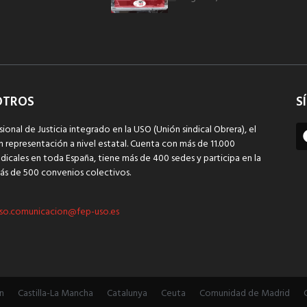
OTROS
S
sional de Justicia integrado en la USO (Unión sindical Obrera), el
n representación a nivel estatal. Cuenta con más de 11.000
dicales en toda España, tiene más de 400 sedes y participa en la
ás de 500 convenios colectivos.
so.comunicacion@fep-uso.es
n
Castilla-La Mancha
Catalunya
Ceuta
Comunidad de Madrid