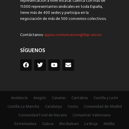
representación a nivel estatal. Cuenta con más de
11.000 representantes sindicales en toda España,
tiene más de 400 sedes y participa en la
negociación de más de 500 convenios colectivos.
Contáctanos:
spjuso.comunicacion@fep-uso.es
SÍGUENOS
Andalucía
Aragón
Canarias
Cantabria
Castilla y León
Castilla-La Mancha
Catalunya
Ceuta
Comunidad de Madrid
Comunidad Foral de Navarra
Comunitat Valenciana
Extremadura
Galicia
Illes Balears
La Rioja
Melilla