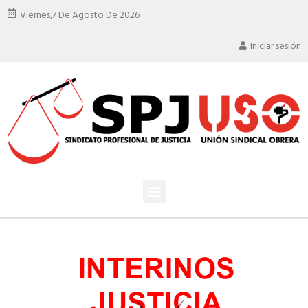
Viernes,
7 De Agosto De 2026
Iniciar sesión