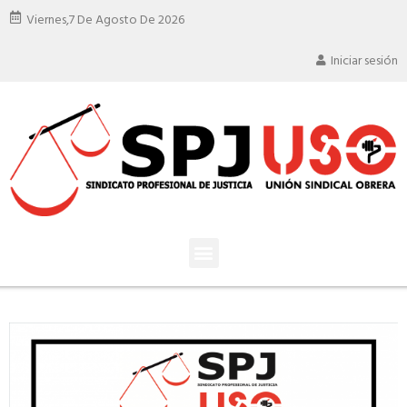
Viernes,
7 De Agosto De 2026
Iniciar sesión