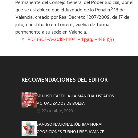
Permanente del Consejo General del Poder Judicial, por el
que se establece que el Juzgado de lo Penal n.º 18 de
Valencia, creado por Real Decreto 1207/2009, de 17 de
julio, constituido en Torrent, vuelva de forma
permanente a su sede en Valencia.
PDF (BOE-A-2018-11104 – 1
pág.
– 148
KB
)
RECOMENDACIONES DEL EDITOR
SPJ-USO CASTILLA-LA MANCHA. LISTADOS
ACTUALIZADOS DE BOLSA
22 octubre, 2023
SPJ-USO NACIONAL. ¡ÚLTIMA HORA!
OPOSICIONES TURNO LIBRE. AVANCE