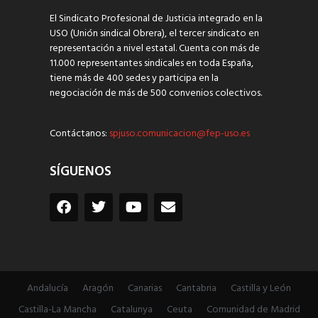
El Sindicato Profesional de Justicia integrado en la
USO (Unión sindical Obrera), el tercer sindicato en
representación a nivel estatal. Cuenta con más de
11.000 representantes sindicales en toda España,
tiene más de 400 sedes y participa en la
negociación de más de 500 convenios colectivos.
Contáctanos:
spjuso.comunicacion@fep-uso.es
SÍGUENOS
Andalucía
Aragón
Canarias
Cantabria
Castilla y León
Castilla-La Mancha
Catalunya
Ceuta
Comunidad de Madrid