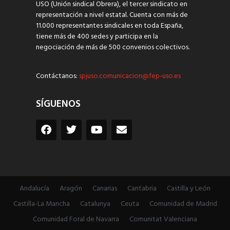
USO (Unión sindical Obrera), el tercer sindicato en
representación a nivel estatal. Cuenta con más de
11.000 representantes sindicales en toda España,
tiene más de 400 sedes y participa en la
negociación de más de 500 convenios colectivos.
Contáctanos:
spjuso.comunicacion@fep-uso.es
SÍGUENOS
Andalucía
Aragón
Canarias
Cantabria
Castilla y León
Castilla-La Mancha
Catalunya
Ceuta
Comunidad de Madrid
Comunidad Foral de Navarra
Comunitat Valenciana