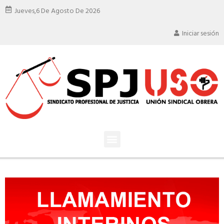
Jueves,
6 De Agosto De 2026
Iniciar sesión