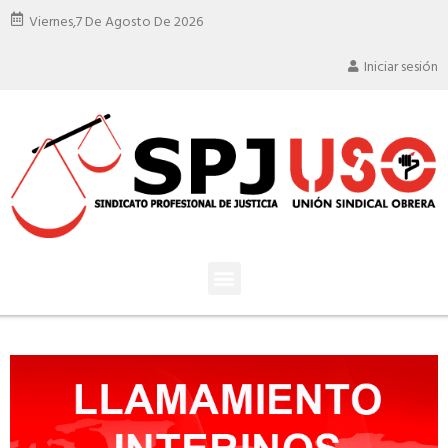
Viernes,
7 De Agosto De 2026
Iniciar sesión