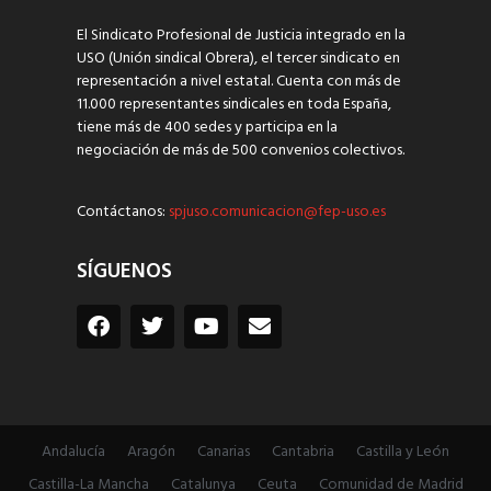
El Sindicato Profesional de Justicia integrado en la
USO (Unión sindical Obrera), el tercer sindicato en
representación a nivel estatal. Cuenta con más de
11.000 representantes sindicales en toda España,
tiene más de 400 sedes y participa en la
negociación de más de 500 convenios colectivos.
Contáctanos:
spjuso.comunicacion@fep-uso.es
SÍGUENOS
Andalucía
Aragón
Canarias
Cantabria
Castilla y León
Castilla-La Mancha
Catalunya
Ceuta
Comunidad de Madrid