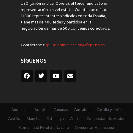
USO (Unión sindical Obrera), el tercer sindicato en
representación a nivel estatal. Cuenta con más de
11.000 representantes sindicales en toda España,
tiene más de 400 sedes y participa en la
negociación de más de 500 convenios colectivos.
Contáctanos:
spjuso.comunicacion@fep-uso.es
SÍGUENOS
Andalucía
Aragón
Canarias
Cantabria
Castilla y León
Castilla-La Mancha
Catalunya
Ceuta
Comunidad de Madrid
Comunidad Foral de Navarra
Comunitat Valenciana