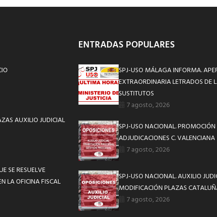
ENTRADAS POPULARES
CIO
SPJ-USO MÁLAGA INFORMA. APE
EXTRAORDINARIA LETRADOS DE L
SUSTITUTOS
7 agosto, 2026
ZAS AUXILIO JUDICIAL
SPJ-USO NACIONAL. PROMOCIÓN 
ADJUDICACIONES C. VALENCIANA
7 agosto, 2026
UE SE RESUELVE
SPJ-USO NACIONAL. AUXILIO JUD
N LA OFICINA FISCAL
MODIFICACIÓN PLAZAS CATALUÑ
7 agosto, 2026