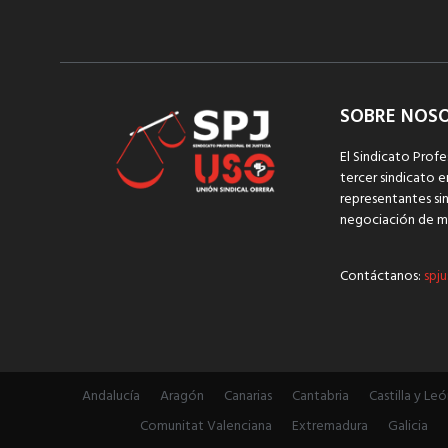
SOBRE NOS
El Sindicato Profe
tercer sindicato e
representantes sin
negociación de m
Contáctanos:
spju
Andalucía
Aragón
Canarias
Cantabria
Castilla y Leó
Comunitat Valenciana
Extremadura
Galicia