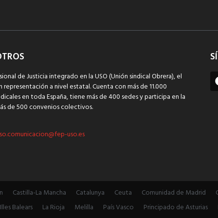
OTROS
S
sional de Justicia integrado en la USO (Unión sindical Obrera), el
n representación a nivel estatal. Cuenta con más de 11.000
dicales en toda España, tiene más de 400 sedes y participa en la
ás de 500 convenios colectivos.
so.comunicacion@fep-uso.es
n
Castilla-La Mancha
Catalunya
Ceuta
Comunidad de Madrid
Illes Balears
La Rioja
Melilla
País Vasco
Principado de Asturias